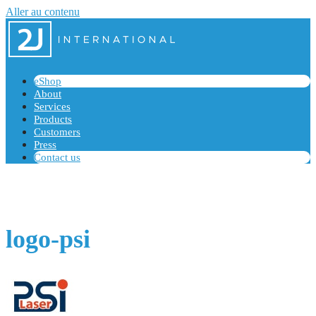
Aller au contenu
eShop
About
Services
Products
Customers
Press
Contact us
logo-psi